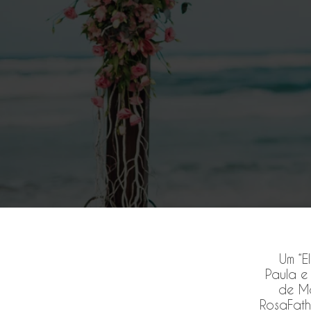
Um “E
Paula e
de Ma
RosaFath