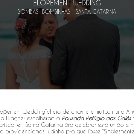
ELOPEMENT WEDDING
BOMBAS- BOMBINHAS - SANTA CATARINA
lopement Wedding”cheio de charme e muito.. muito Amor
 o Wagner escolheram a
Pousada
Refúgio das Galés
n
riscal em Santa Catarina pra celebrar está união e 
o providenciamos tudinho pra que fosse “Simplesmente 