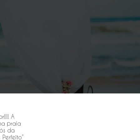
!!!! A
a praia
nós da
Perfeito”